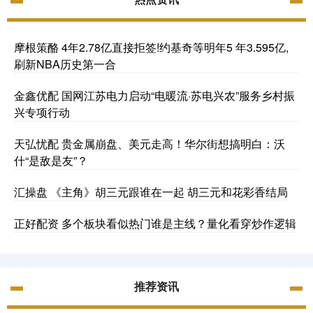
摩根策酪 4年2.78亿直接拒签!约基奇等明年5 年3.595亿,
刷新NBA历史第一合
金鑫优配 国网江苏电力启动“电暖流·苏电兴农”服务乡村振
兴专项行动
天弘忧配 贵金属崩盘、美元走高！华尔街想搞明白：沃
什“是敌是友”？
汇操盘 《主角》胡三元跟谁在一起 胡三元和花彩香结局
正好配资 多个板块看似热门谁是主线？量化看穿炒作逻辑
推荐资讯