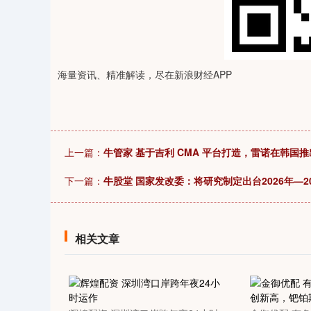
0.04
深证成指
14311.01
39.68
1.02%
200.
海量资讯、精准解读，尽在新浪财经APP
上一篇：
牛管家 基于吉利 CMA 平台打造，雷诺在韩国推出旗舰
下一篇：
牛股堂 国家发改委：将研究制定出台2026年—
相关文章