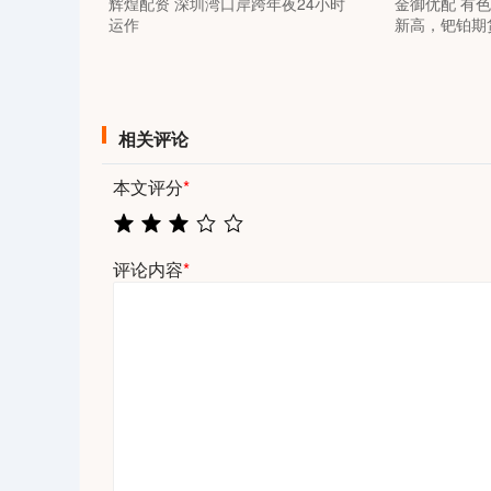
辉煌配资 深圳湾口岸跨年夜24小时
金御优配 有色
运作
新高，钯铂期
相关评论
本文评分
*
评论内容
*