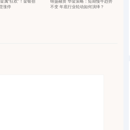
金属“狂欢”！金银创
镕盛融资 华金策略：短期慢牛趋势
货涨停
不变 年底行业轮动如何演绎？