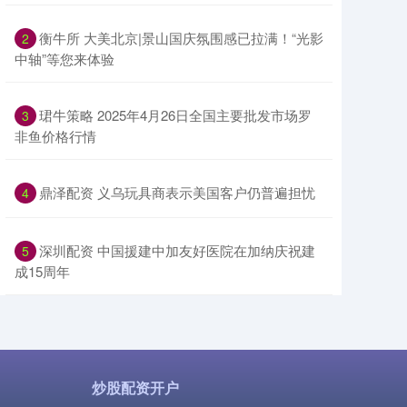
​衡牛所 大美北京|景山国庆氛围感已拉满！“光影
2
中轴”等您来体验
​珺牛策略 2025年4月26日全国主要批发市场罗
3
非鱼价格行情
​鼎泽配资 义乌玩具商表示美国客户仍普遍担忧
4
​深圳配资 中国援建中加友好医院在加纳庆祝建
5
成15周年
炒股配资开户