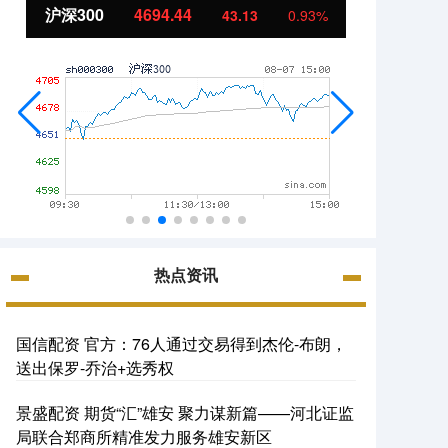
北证50
1134.24
创
11.37
1.01%
热点资讯
国信配资 官方：76人通过交易得到杰伦-布朗，
送出保罗-乔治+选秀权
景盛配资 期货“汇”雄安 聚力谋新篇——河北证监
局联合郑商所精准发力服务雄安新区