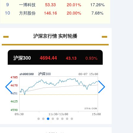
9
一博科技
53.33
20.01%
17.26%
10
方邦股份
146.16
20.00%
7.68%
沪深京行情 实时轮播
北证50
1134.24
创业
11.37
1.01%