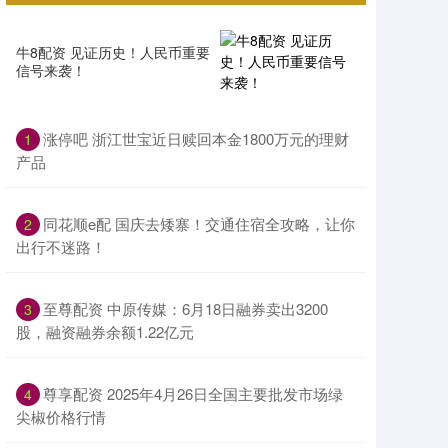
牛8配资 见证历史！人民币重要
信号来袭！
涨停吧 浙江世宝近日赎回本金1800万元的理财
1
产品
同花顺e配 国庆去矮寨！交通住宿全攻略，让你
2
出行不迷路！
至尊配资 中原传媒：6月18日融券卖出3200
3
股，融资融券余额1.22亿元
尊享配资 2025年4月26日全国主要批发市场绿
4
尖椒价格行情