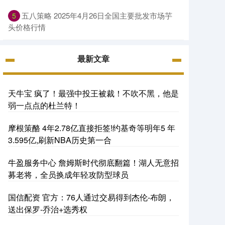
五八策略 2025年4月26日全国主要批发市场芋
5
头价格行情
最新文章
天牛宝 疯了！最强中投王被裁！不吹不黑，他是
弱一点点的杜兰特！
摩根策酪 4年2.78亿直接拒签!约基奇等明年5 年
3.595亿,刷新NBA历史第一合
牛盈服务中心 詹姆斯时代彻底翻篇！湖人无意招
募老将，全员换成年轻攻防型球员
国信配资 官方：76人通过交易得到杰伦-布朗，
送出保罗-乔治+选秀权