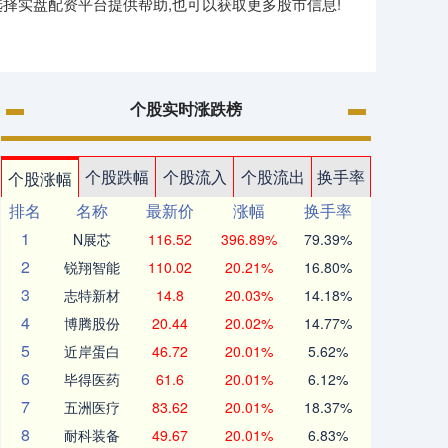
择实盘配资平台提供帮助,也可以获取更多股市信息!
个股实时涨跌榜
个股跌幅
个股流入
个股流出
换手率
个股涨幅
排名
名称
最新价
涨幅
换手率
1
N展芯
116.52
396.89%
79.39%
2
锐翔智能
110.02
20.21%
16.80%
3
志特新材
14.8
20.03%
14.18%
4
博腾股份
20.44
20.02%
14.77%
5
近岸蛋白
46.72
20.01%
5.62%
6
毕得医药
61.6
20.01%
6.12%
7
五洲医疗
83.62
20.01%
18.37%
8
耐科装备
49.67
20.01%
6.83%