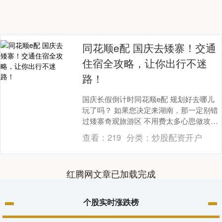
同花顺e配 国庆去矮寨！交通
住宿全攻略，让你出行不迷
路！
国庆长假倒计时同花顺e配 规划好去哪儿
玩了吗？ 如果您决定来湖南，那一定别错
过矮寨奇观旅游区 不用费太多心思做攻
略，因为—— 我们帮您准备了《三天两晚
查看：
219
分类：
炒股配资开户
保姆级攻略....
红腾网文章已加载完成
个股实时涨跌榜