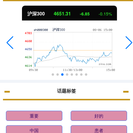
北证50
1122.88
-0.15%
3.42
话题标签
重要
好的
中国
患者