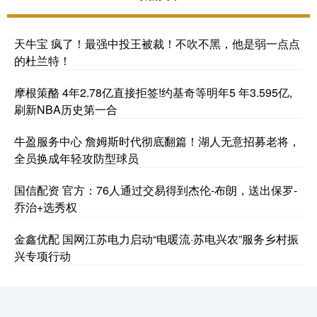
天牛宝 疯了！最强中投王被裁！不吹不黑，他是弱一点点
的杜兰特！
摩根策酪 4年2.78亿直接拒签!约基奇等明年5 年3.595亿,
刷新NBA历史第一合
牛盈服务中心 詹姆斯时代彻底翻篇！湖人无意招募老将，
全员换成年轻攻防型球员
国信配资 官方：76人通过交易得到杰伦-布朗，送出保罗-
乔治+选秀权
金鑫优配 国网江苏电力启动“电暖流·苏电兴农”服务乡村振
兴专项行动