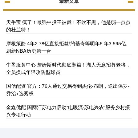
最新文章
天牛宝 疯了！最强中投王被裁！不吹不黑，他是弱一点点
的杜兰特！
摩根策酪 4年2.78亿直接拒签!约基奇等明年5 年3.595亿,
刷新NBA历史第一合
牛盈服务中心 詹姆斯时代彻底翻篇！湖人无意招募老将，
全员换成年轻攻防型球员
国信配资 官方：76人通过交易得到杰伦-布朗，送出保罗-
乔治+选秀权
金鑫优配 国网江苏电力启动“电暖流·苏电兴农”服务乡村振
兴专项行动