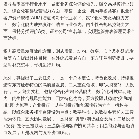
资收益率高于行业水平，做市业务综合评价领先，碳交易规模行业领
先。综合化客群经营能力方面，零售、企业、机构等各类客户数量和
客户资产规模(AUM)增速均高于行业水平。数字化科技驱动能力方
面，数字化能力成熟度评估结果行业领先。内生性合规风控能力方
面，保持分类评价A类、证券公司“白名单”，实现监管并表管理要求全
面达标。
提升高质量发展效能方面，则从质量、结构、效率、安全及外延式发
展等方面提出具体目标，在外延式发展方面，东方证券明确提及，要
适时补充资本，寻机进行并购。
此外，其提出了主要任务，一是一个总体定位，特色化发展，持续推
进有东方证券特色的高质量发展。二大重点领域，即"大财富"和"大投
行"。三大能力支柱，包括综合化客群经营能力、数字化科技驱动能
力、内生性合规风控能力。四大特色优势，买方投顾以稳健“投”和精
准“顾”为抓手；产业投行，以科创投行和能源投行为方向；机构金
融，以综合服务和平台建设为重点；数字科技，以数据要素和人工智
能为依托。五大协同发展，一是财富+资管+期货融合发展；二是投行
+投资+投研三投联动；三是牌照与客户协同共享；四是能源与金融协
同发展；五是境内与境外协同联动。