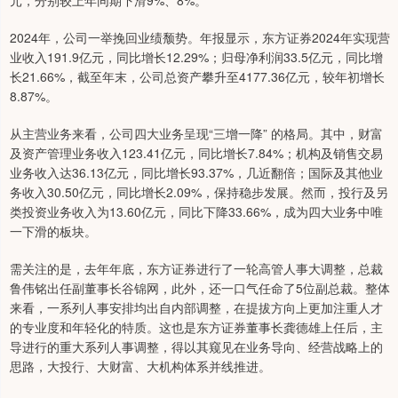
元，分别较上年同期下滑9%、8%。
2024年，公司一举挽回业绩颓势。年报显示，东方证券2024年实现营
业收入191.9亿元，同比增长12.29%；归母净利润33.5亿元，同比增
长21.66%，截至年末，公司总资产攀升至4177.36亿元，较年初增长
8.87%。
从主营业务来看，公司四大业务呈现“三增一降” 的格局。其中，财富
及资产管理业务收入123.41亿元，同比增长7.84%；机构及销售交易
业务收入达36.13亿元，同比增长93.37%，几近翻倍；国际及其他业
务收入30.50亿元，同比增长2.09%，保持稳步发展。然而，投行及另
类投资业务收入为13.60亿元，同比下降33.66%，成为四大业务中唯
一下滑的板块。
需关注的是，去年年底，东方证券进行了一轮高管人事大调整，总裁
鲁伟铭出任副董事长谷锦网，此外，还一口气任命了5位副总裁。整体
来看，一系列人事安排均出自内部调整，在提拔方向上更加注重人才
的专业度和年轻化的特质。这也是东方证券董事长龚德雄上任后，主
导进行的重大系列人事调整，得以其窥见在业务导向、经营战略上的
思路，大投行、大财富、大机构体系并线推进。