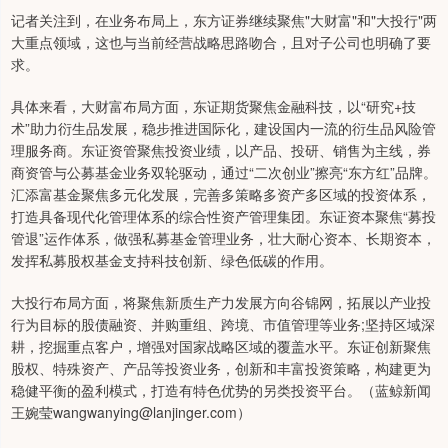
记者关注到，在业务布局上，东方证券继续聚焦"大财富"和"大投行"两
大重点领域，这也与当前经营战略思路吻合，且对子公司也明确了要
求。
具体来看，大财富布局方面，东证期货聚焦金融科技，以“研究+技
术”助力衍生品发展，稳步推进国际化，建设国内一流的衍生品风险管
理服务商。东证资管聚焦投资业绩，以产品、投研、销售为主线，券
商资管与公募基金业务双轮驱动，通过“二次创业”擦亮“东方红”品牌。
汇添富基金聚焦多元化发展，完善多策略多资产多区域的投资体系，
打造具备现代化管理体系的综合性资产管理集团。东证资本聚焦“募投
管退”运作体系，做强私募基金管理业务，壮大耐心资本、长期资本，
发挥私募股权基金支持科技创新、绿色低碳的作用。
大投行布局方面，将聚焦新质生产力发展方向谷锦网，拓展以产业投
行为目标的股债融资、并购重组、跨境、市值管理等业务;坚持区域深
耕，挖掘重点客户，增强对国家战略区域的覆盖水平。东证创新聚焦
股权、特殊资产、产品等投资业务，创新和丰富投资策略，构建更为
稳健平衡的盈利模式，打造有特色优势的另类投资平台。（蓝鲸新闻
王婉莹wangwanying@lanjinger.com）