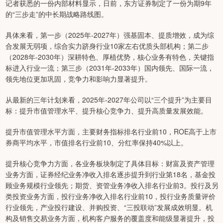
记者获悉的一份内部材料显示，日前，东方证券制定了一份为期9年
的“三步走”的中长期战略路线图。
具体来看，第一步（2025年-2027年）强基固本、提质增效，成为综
合发展无弱项，综合实力跻身行业10家左右优质头部机构；第二步
（2028年-2030年）深耕特色、厚植优势，核心业务有特色，关键指
标进入行业一流；第三步（2031年-2033年）国内领先、国际一流，
领先地位更加巩固，竞争力和影响力显著提升。
从最新的三年计划来看，2025年-2027年公司以“三个提升”为主要目
标：提升市值管理水平、提升核心竞争力、提升高质量发展效能。
提升市值管理水平方面，主要财务指标排名行业前10，ROE高于上市
券商平均水平，市值排名行业前10、分红率保持40%以上。
提升核心竞争力方面，各业务板块制定了具体目标：财富及资产管理
业务方面，证券经纪业务净收入排名逐步提升到行业第18名，基金投
顾业务规模行业领先；期货、资管业务净收入排名行业前3。投行及另
类投资业务方面，投行业务净收入排名行业前10，投行业务质量评价
行业领先，产业投行建设、并购投资、“三投联动”发展成效明显。机
构及销售交易业务方面，机构客户服务的覆盖度和能级显著提升，投