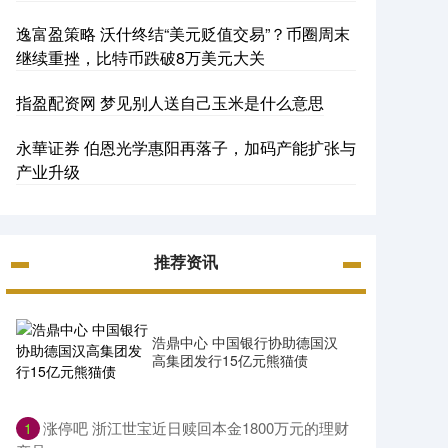
逸富盈策略 沃什终结“美元贬值交易”？币圈周末
继续重挫，比特币跌破8万美元大关
指盈配资网 梦见别人送自己玉米是什么意思
永華证券 伯恩光学惠阳再落子，加码产能扩张与
产业升级
推荐资讯
浩鼎中心 中国银行协助德国汉
高集团发行15亿元熊猫债
​涨停吧 浙江世宝近日赎回本金1800万元的理财
1