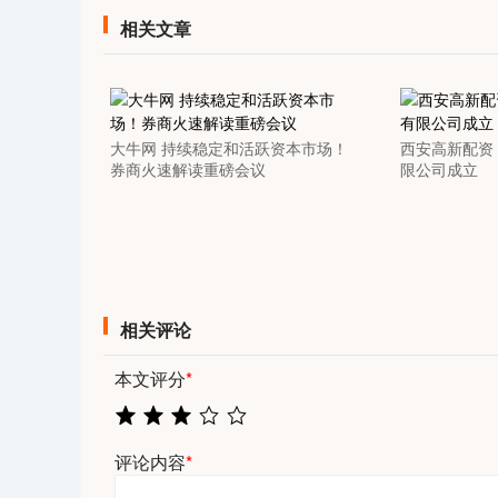
04
深证成指
14311.01
39.68
1.02%
200.89
相关文章
大牛网 持续稳定和活跃资本市场！
西安高新配资
券商火速解读重磅会议
限公司成立
相关评论
本文评分
*
评论内容
*