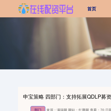
首页
申宝策略 四部门：支持拓展QDLP募
部门
来源：满瑞网
网站：红腾网
查看：70
日期