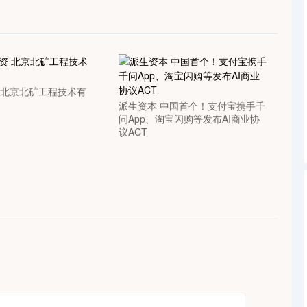
沪深300
4694.44
1.42%
43.13
0.93%
 北京北矿工程技术有
派生资本 中国首个！支付宝携手千
问App、淘宝闪购等发布AI商业协
议ACT