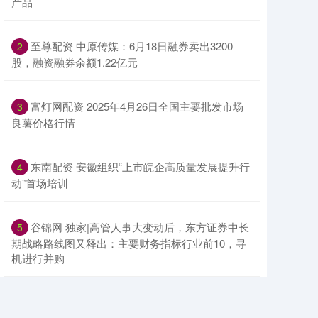
产品
​至尊配资 中原传媒：6月18日融券卖出3200
2
股，融资融券余额1.22亿元
​富灯网配资 2025年4月26日全国主要批发市场
3
良薯价格行情
​东南配资 安徽组织“上市皖企高质量发展提升行
4
动”首场培训
​谷锦网 独家|高管人事大变动后，东方证券中长
5
期战略路线图又释出：主要财务指标行业前10，寻
机进行并购