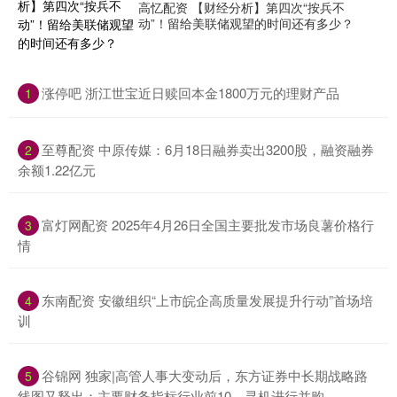
高忆配资 【财经分析】第四次“按兵不
动”！留给美联储观望的时间还有多少？
​涨停吧 浙江世宝近日赎回本金1800万元的理财产品
1
​至尊配资 中原传媒：6月18日融券卖出3200股，融资融券
2
余额1.22亿元
​富灯网配资 2025年4月26日全国主要批发市场良薯价格行
3
情
​东南配资 安徽组织“上市皖企高质量发展提升行动”首场培
4
训
​谷锦网 独家|高管人事大变动后，东方证券中长期战略路
5
线图又释出：主要财务指标行业前10，寻机进行并购