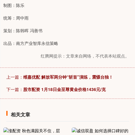
制图：陈乐
统筹：周中雨
策划：陈韩晖 冯善书
出品：南方产业智库永信策略
红腾网提示：文章来自网络，不代表本站观点。
上一篇：
维嘉优配 解放军两分钟“斩首”演练，震慑台独！
下一篇：
股市配资 1月18日金至尊黄金价格1436元/克
相关文章