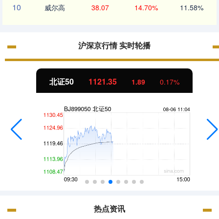
10
威尔高
38.07
14.70%
11.58%
沪深京行情 实时轮播
北证50
1121.35
1.89
0.17%
热点资讯