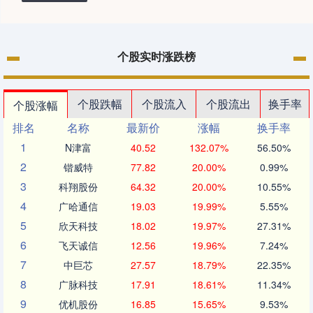
个股实时涨跌榜
个股跌幅
个股流入
个股流出
换手率
个股涨幅
排名
名称
最新价
涨幅
换手率
1
N津富
40.52
132.07%
56.50%
2
锴威特
77.82
20.00%
0.99%
3
科翔股份
64.32
20.00%
10.55%
4
广哈通信
19.03
19.99%
5.55%
5
欣天科技
18.02
19.97%
27.31%
6
飞天诚信
12.56
19.96%
7.24%
7
中巨芯
27.57
18.79%
22.35%
8
广脉科技
17.91
18.61%
11.34%
9
优机股份
16.85
15.65%
9.53%