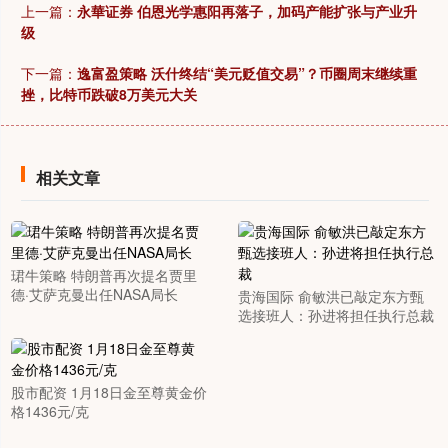
上一篇：
永華证券 伯恩光学惠阳再落子，加码产能扩张与产业升
级
下一篇：
逸富盈策略 沃什终结“美元贬值交易”？币圈周末继续重
挫，比特币跌破8万美元大关
相关文章
珺牛策略 特朗普再次提名贾里
德·艾萨克曼出任NASA局长
贵海国际 俞敏洪已敲定东方甄
选接班人：孙进将担任执行总裁
股市配资 1月18日金至尊黄金价
格1436元/克