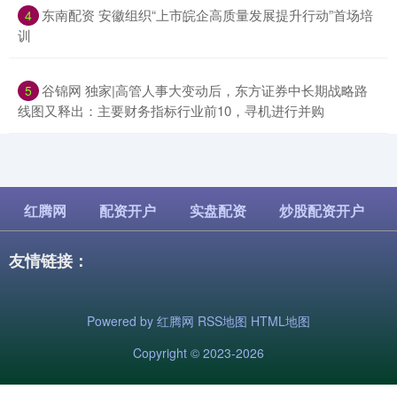
​东南配资 安徽组织“上市皖企高质量发展提升行动”首场培
4
训
​谷锦网 独家|高管人事大变动后，东方证券中长期战略路
5
线图又释出：主要财务指标行业前10，寻机进行并购
红腾网
配资开户
实盘配资
炒股配资开户
友情链接：
Powered by
红腾网
RSS地图
HTML地图
Copyright
© 2023-2026