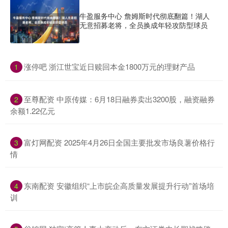
牛盈服务中心 詹姆斯时代彻底翻篇！湖人
无意招募老将，全员换成年轻攻防型球员
​涨停吧 浙江世宝近日赎回本金1800万元的理财产品
1
​至尊配资 中原传媒：6月18日融券卖出3200股，融资融券
2
余额1.22亿元
​富灯网配资 2025年4月26日全国主要批发市场良薯价格行
3
情
​东南配资 安徽组织“上市皖企高质量发展提升行动”首场培
4
训