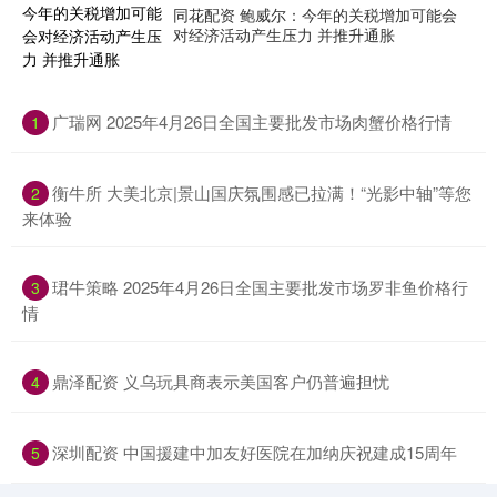
同花配资 鲍威尔：今年的关税增加可能会
对经济活动产生压力 并推升通胀
​广瑞网 2025年4月26日全国主要批发市场肉蟹价格行情
1
​衡牛所 大美北京|景山国庆氛围感已拉满！“光影中轴”等您
2
来体验
​珺牛策略 2025年4月26日全国主要批发市场罗非鱼价格行
3
情
​鼎泽配资 义乌玩具商表示美国客户仍普遍担忧
4
​深圳配资 中国援建中加友好医院在加纳庆祝建成15周年
5