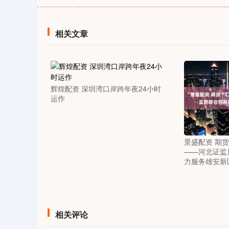
35
深证成指
14110.12
21.92
0.57%
-34.08
相关文章
辉煌配资 深圳湾口岸跨年夜24小时
运作
景盛配资 期货
——河北证监
力服务雄安新
相关评论