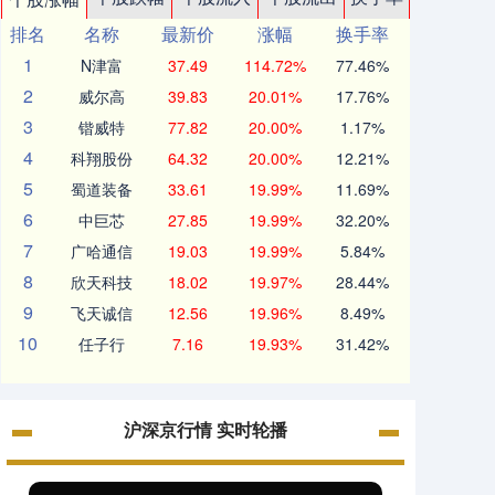
排名
名称
最新价
涨幅
换手率
1
N津富
37.49
114.72%
77.46%
2
威尔高
39.83
20.01%
17.76%
3
锴威特
77.82
20.00%
1.17%
4
科翔股份
64.32
20.00%
12.21%
5
蜀道装备
33.61
19.99%
11.69%
6
中巨芯
27.85
19.99%
32.20%
7
广哈通信
19.03
19.99%
5.84%
8
欣天科技
18.02
19.97%
28.44%
9
飞天诚信
12.56
19.96%
8.49%
10
任子行
7.16
19.93%
31.42%
沪深京行情 实时轮播