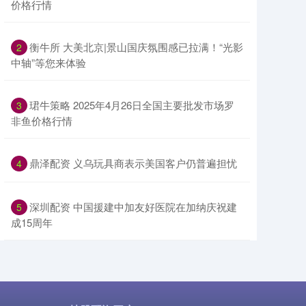
价格行情
​衡牛所 大美北京|景山国庆氛围感已拉满！“光影
2
中轴”等您来体验
​珺牛策略 2025年4月26日全国主要批发市场罗
3
非鱼价格行情
​鼎泽配资 义乌玩具商表示美国客户仍普遍担忧
4
​深圳配资 中国援建中加友好医院在加纳庆祝建
5
成15周年