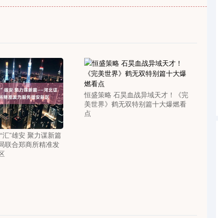
沪深300
4651.31
-0.24%
-6.85
-0.15%
恒盛策略 石昊血战异域天才！《完
美世界》鹤无双特别篇十大爆燃看
点
“汇”雄安 聚力谋新篇
局联合郑商所精准发
区