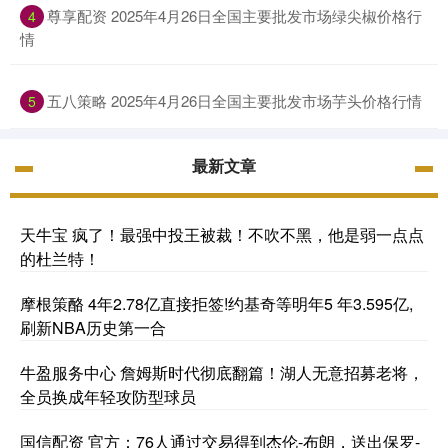
尊享配资 2025年4月26日全国主要批发市场绿尖椒价格行
4
情
五八策略 2025年4月26日全国主要批发市场芋头价格行情
5
最新文章
天牛宝 疯了！最强中投王被裁！不吹不黑，他是弱一点点
的杜兰特！
摩根策酪 4年2.78亿直接拒签!约基奇等明年5 年3.595亿,
刷新NBA历史第一合
牛盈服务中心 詹姆斯时代彻底翻篇！湖人无意招募老将，
全员换成年轻攻防型球员
国信配资 官方：76人通过交易得到杰伦-布朗，送出保罗-