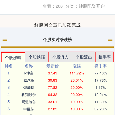
跃，中央商场、益民集团、利群股份、百
查看：
208
分类：
炒股配资开户
大集....
红腾网文章已加载完成
个股实时涨跌榜
个股跌幅
个股流入
个股流出
换手率
个股涨幅
排名
名称
最新价
涨幅
换手率
1
N津富
37.49
114.72%
77.46%
2
威尔高
39.83
20.01%
17.76%
3
锴威特
77.82
20.00%
1.17%
4
科翔股份
64.32
20.00%
12.21%
5
蜀道装备
33.61
19.99%
11.69%
6
中巨芯
27.85
19.99%
32.20%