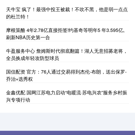
天牛宝 疯了！最强中投王被裁！不吹不黑，他是弱一点点
的杜兰特！
摩根策酪 4年2.78亿直接拒签!约基奇等明年5 年3.595亿,
刷新NBA历史第一合
牛盈服务中心 詹姆斯时代彻底翻篇！湖人无意招募老将，
全员换成年轻攻防型球员
国信配资 官方：76人通过交易得到杰伦-布朗，送出保罗-
乔治+选秀权
金鑫优配 国网江苏电力启动“电暖流·苏电兴农”服务乡村振
兴专项行动