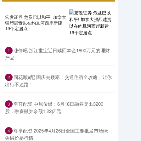
宏发证券 危及巴以和平! 加拿大
强烈谴责以在约旦河西岸新建
19个定居点
涨停吧 浙江世宝近日赎回本金1800万元的理财
1
产品
同花顺e配 国庆去矮寨！交通住宿全攻略，让你
2
出行不迷路！
至尊配资 中原传媒：6月18日融券卖出3200
3
股，融资融券余额1.22亿元
尊享配资 2025年4月26日全国主要批发市场绿
4
尖椒价格行情