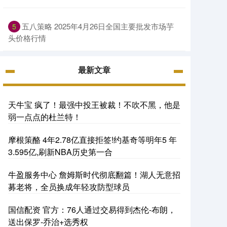
五八策略 2025年4月26日全国主要批发市场芋
5
头价格行情
最新文章
天牛宝 疯了！最强中投王被裁！不吹不黑，他是
弱一点点的杜兰特！
摩根策酪 4年2.78亿直接拒签!约基奇等明年5 年
3.595亿,刷新NBA历史第一合
牛盈服务中心 詹姆斯时代彻底翻篇！湖人无意招
募老将，全员换成年轻攻防型球员
国信配资 官方：76人通过交易得到杰伦-布朗，
送出保罗-乔治+选秀权