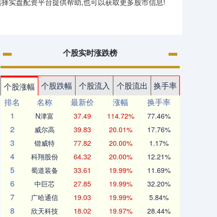
择实盘配资平台提供帮助,也可以获取更多股市信息!
个股实时涨跌榜
个股跌幅
个股流入
个股流出
换手率
个股涨幅
排名
名称
最新价
涨幅
换手率
1
N津富
37.49
114.72%
77.46%
2
威尔高
39.83
20.01%
17.76%
3
锴威特
77.82
20.00%
1.17%
4
科翔股份
64.32
20.00%
12.21%
5
蜀道装备
33.61
19.99%
11.69%
6
中巨芯
27.85
19.99%
32.20%
7
广哈通信
19.03
19.99%
5.84%
8
欣天科技
18.02
19.97%
28.44%