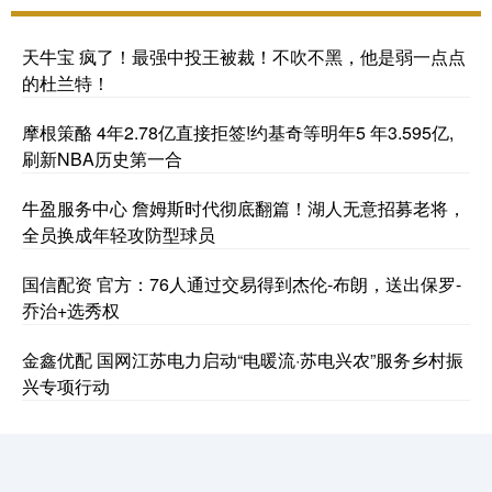
天牛宝 疯了！最强中投王被裁！不吹不黑，他是弱一点点
的杜兰特！
摩根策酪 4年2.78亿直接拒签!约基奇等明年5 年3.595亿,
刷新NBA历史第一合
牛盈服务中心 詹姆斯时代彻底翻篇！湖人无意招募老将，
全员换成年轻攻防型球员
国信配资 官方：76人通过交易得到杰伦-布朗，送出保罗-
乔治+选秀权
金鑫优配 国网江苏电力启动“电暖流·苏电兴农”服务乡村振
兴专项行动