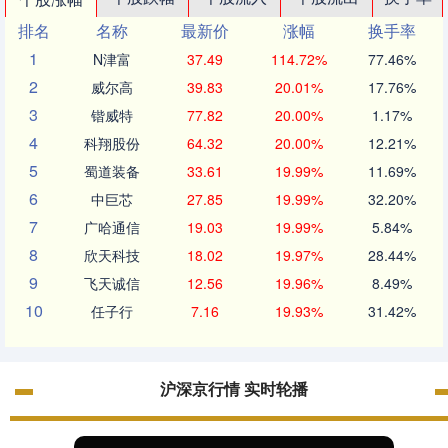
排名
名称
最新价
涨幅
换手率
1
N津富
37.49
114.72%
77.46%
2
威尔高
39.83
20.01%
17.76%
3
锴威特
77.82
20.00%
1.17%
4
科翔股份
64.32
20.00%
12.21%
5
蜀道装备
33.61
19.99%
11.69%
6
中巨芯
27.85
19.99%
32.20%
7
广哈通信
19.03
19.99%
5.84%
8
欣天科技
18.02
19.97%
28.44%
9
飞天诚信
12.56
19.96%
8.49%
10
任子行
7.16
19.93%
31.42%
沪深京行情 实时轮播