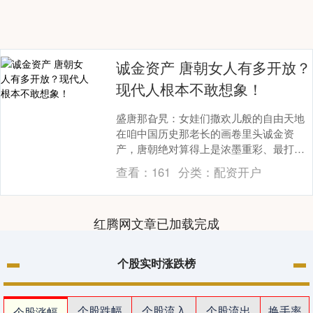
诚金资产 唐朝女人有多开放？
现代人根本不敢想象！
盛唐那旮旯：女娃们撒欢儿般的自由天地
在咱中国历史那老长的画卷里头诚金资
产，唐朝绝对算得上是浓墨重彩、最打眼
儿的一段。这就好比一场超级热闹的大
查看：
161
分类：
配资开户
戏，各个朝代轮番登....
红腾网文章已加载完成
个股实时涨跌榜
个股跌幅
个股流入
个股流出
换手率
个股涨幅