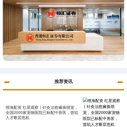
推荐资讯
维海配资 红星观察丨针灸治愈瘫痪萌宠，
全国2000家宠物医院已标配中兽医，曾陷
人才断层危机