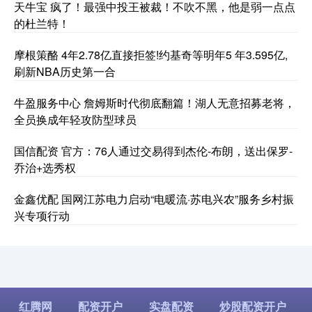
天牛宝 疯了！最强中投王被裁！不吹不黑，他是弱一点点
的杜兰特！
摩根策酪 4年2.78亿直接拒签!约基奇等明年5 年3.595亿,
刷新NBA历史第一合
牛盈服务中心 詹姆斯时代彻底翻篇！湖人无意招募老将，
全员换成年轻攻防型球员
国信配资 官方：76人通过交易得到杰伦-布朗，送出保罗-
乔治+选秀权
金鑫优配 国网江苏电力启动“电暖流·苏电兴农”服务乡村振
兴专项行动
红腾网
配资开户
实盘配资
炒股配资开户