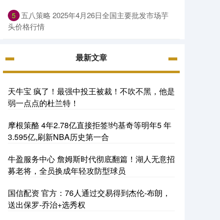
五八策略 2025年4月26日全国主要批发市场芋
5
头价格行情
最新文章
天牛宝 疯了！最强中投王被裁！不吹不黑，他是
弱一点点的杜兰特！
摩根策酪 4年2.78亿直接拒签!约基奇等明年5 年
3.595亿,刷新NBA历史第一合
牛盈服务中心 詹姆斯时代彻底翻篇！湖人无意招
募老将，全员换成年轻攻防型球员
国信配资 官方：76人通过交易得到杰伦-布朗，
送出保罗-乔治+选秀权