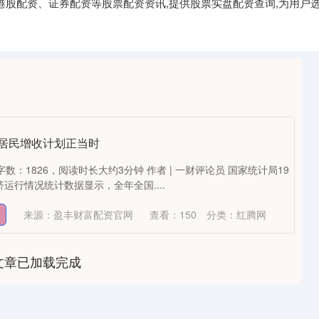
港股配资、证券配资等股票配资资讯,提供股票实盘配资查询,为用户选
乡居民增收计划正当时
本文字数：1826，阅读时长大约3分钟 作者 | 一财评论员 国家统计局19
济运行情况统计数据显示，全年全国....
来源：盈丰财富配资官网
查看：
150
分类：
红腾网
文章已加载完成