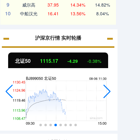
9
威尔高
37.95
14.34%
14.82%
10
中船汉光
16.41
13.56%
8.04%
沪深京行情 实时轮播
北证50
1115.17
创业板
-4.29
-0.38%