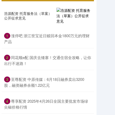
浩源配资 托育服务法（草案）
公开征求意见
涨停吧 浙江世宝近日赎回本金1800万元的理财
1
产品
同花顺e配 国庆去矮寨！交通住宿全攻略，让你
2
出行不迷路！
至尊配资 中原传媒：6月18日融券卖出3200
3
股，融资融券余额1.22亿元
尊享配资 2025年4月26日全国主要批发市场绿
4
尖椒价格行情