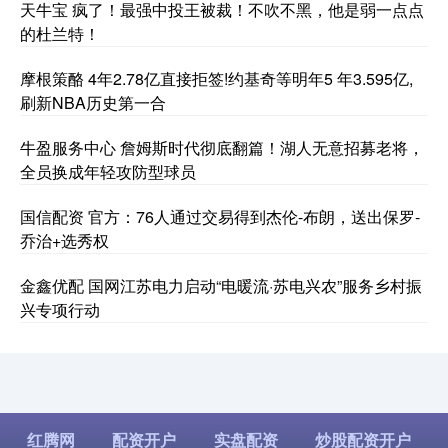
天牛宝 疯了！最强中投王被裁！不吹不黑，他是弱一点点
的杜兰特！
摩根策酪 4年2.78亿直接拒签!约基奇等明年5 年3.595亿,
刷新NBA历史第一合
牛盈服务中心 詹姆斯时代彻底翻篇！湖人无意招募老将，
全员换成年轻攻防型球员
国信配资 官方：76人通过交易得到杰伦-布朗，送出保罗-
乔治+选秀权
金鑫优配 国网江苏电力启动“电暖流·苏电兴农”服务乡村振
兴专项行动
红腾网
配资开户
实盘配资
炒股配资开户