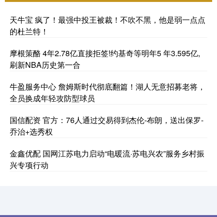
天牛宝 疯了！最强中投王被裁！不吹不黑，他是弱一点点
的杜兰特！
摩根策酪 4年2.78亿直接拒签!约基奇等明年5 年3.595亿,
刷新NBA历史第一合
牛盈服务中心 詹姆斯时代彻底翻篇！湖人无意招募老将，
全员换成年轻攻防型球员
国信配资 官方：76人通过交易得到杰伦-布朗，送出保罗-
乔治+选秀权
金鑫优配 国网江苏电力启动“电暖流·苏电兴农”服务乡村振
兴专项行动