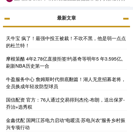
最新文章
天牛宝 疯了！最强中投王被裁！不吹不黑，他是弱一点点
的杜兰特！
摩根策酪 4年2.78亿直接拒签!约基奇等明年5 年3.595亿,
刷新NBA历史第一合
牛盈服务中心 詹姆斯时代彻底翻篇！湖人无意招募老将，
全员换成年轻攻防型球员
国信配资 官方：76人通过交易得到杰伦-布朗，送出保罗-
乔治+选秀权
金鑫优配 国网江苏电力启动“电暖流·苏电兴农”服务乡村振
兴专项行动