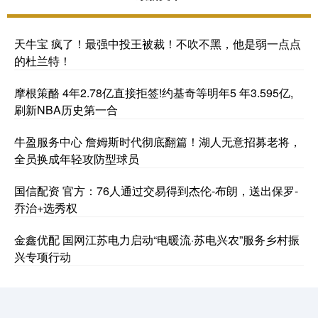
天牛宝 疯了！最强中投王被裁！不吹不黑，他是弱一点点
的杜兰特！
摩根策酪 4年2.78亿直接拒签!约基奇等明年5 年3.595亿,
刷新NBA历史第一合
牛盈服务中心 詹姆斯时代彻底翻篇！湖人无意招募老将，
全员换成年轻攻防型球员
国信配资 官方：76人通过交易得到杰伦-布朗，送出保罗-
乔治+选秀权
金鑫优配 国网江苏电力启动“电暖流·苏电兴农”服务乡村振
兴专项行动